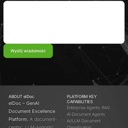
ABOUT elDoc
PLATFORM KEY
CAPABILITIES
elDoc – GenAI
Enterprise Agentic RAG
Document Excellence
AI Document Agents
Platform.
A document-
AI/LLM Document
centric, LLM-agnostic
Classification