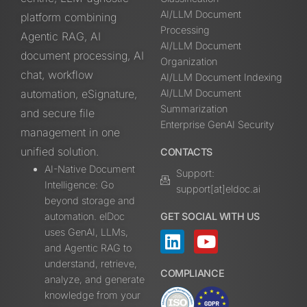
AI/LLM Document
platform combining
Processing
Agentic RAG, AI
AI/LLM Document
document processing, AI
Organization
chat, workflow
AI/LLM Document Indexing
automation, eSignature,
AI/LLM Document
Summarization
and secure file
Enterprise GenAI Security
management in one
unified solution.
CONTACTS
AI-Native Document
Support:
Intelligence: Go
support[at]eldoc.ai
beyond storage and
automation. elDoc
GET SOCIAL WITH US
uses GenAI, LLMs,
and Agentic RAG to
understand, retrieve,
COMPLIANCE
analyze, and generate
knowledge from your