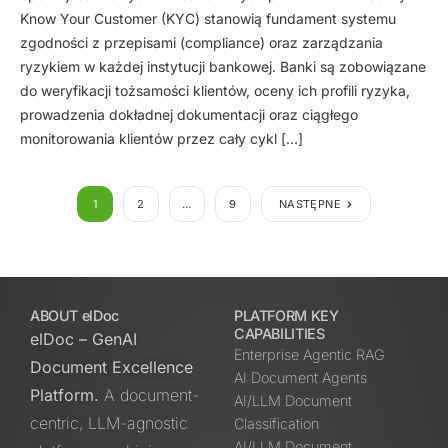
Know Your Customer (KYC) stanowią fundament systemu
zgodności z przepisami (compliance) oraz zarządzania
ryzykiem w każdej instytucji bankowej. Banki są zobowiązane
do weryfikacji tożsamości klientów, oceny ich profili ryzyka,
prowadzenia dokładnej dokumentacji oraz ciągłego
monitorowania klientów przez cały cykl […]
1
2
…
9
NASTĘPNE
ABOUT elDoc
PLATFORM KEY
CAPABILITIES
elDoc – GenAI
Enterprise Agentic RAG
Document Excellence
AI Document Agents
Platform.
A document-
AI/LLM Document
centric, LLM-agnostic
Classification
AI/LLM Document