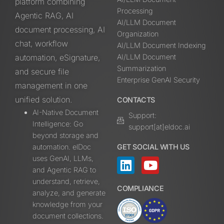
platform combining
Processing
Agentic RAG, AI
AI/LLM Document
document processing, AI
Organization
chat, workflow
AI/LLM Document Indexing
automation, eSignature,
AI/LLM Document
Summarization
and secure file
Enterprise GenAI Security
management in one
unified solution.
CONTACTS
AI-Native Document
Support:
Intelligence: Go
support[at]eldoc.ai
beyond storage and
automation. elDoc
GET SOCIAL WITH US
uses GenAI, LLMs,
and Agentic RAG to
understand, retrieve,
COMPLIANCE
analyze, and generate
knowledge from your
document collections.