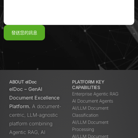
ABOUT elDoc
PLATFORM KEY
CAPABILITIES
elDoc – GenAI
Enterprise Agentic RAG
Document Excellence
AI Document Agents
Platform.
A document-
AI/LLM Document
centric, LLM-agnostic
Classification
AI/LLM Document
platform combining
Processing
Agentic RAG, AI
AI/LLM Document