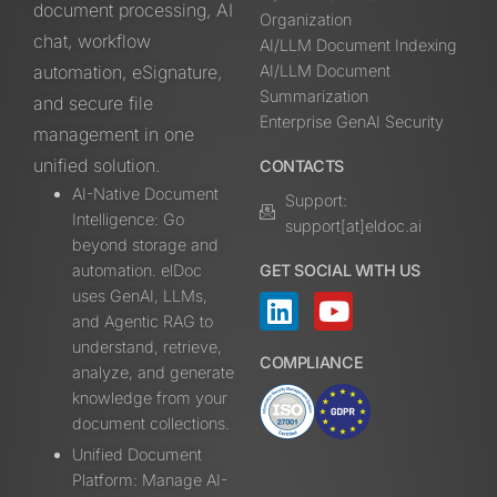
document processing, AI
Organization
chat, workflow
AI/LLM Document Indexing
automation, eSignature,
AI/LLM Document
Summarization
and secure file
Enterprise GenAI Security
management in one
unified solution.
CONTACTS
AI-Native Document
Support:
Intelligence: Go
support[at]eldoc.ai
beyond storage and
automation. elDoc
GET SOCIAL WITH US
uses GenAI, LLMs,
and Agentic RAG to
understand, retrieve,
COMPLIANCE
analyze, and generate
knowledge from your
document collections.
Unified Document
Platform: Manage AI-