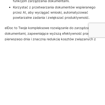
funkcjom zarządzania dokumentami.
Korzystać z przetwarzania dokumentów wspieranego
przez AI, aby wyciągać wnioski, automatyzować
powtarzalne zadania i zwiększać produktywność.
elDoc to Twoje kompleksowe rozwiązanie do zarządzania
dokumentami, zapewniające wyższą efektywność pracy od
pierwszego dnia i znaczną redukcję kosztów związanych z
licencjami MS Office. Niezależnie od tego, czy chodzi o
współpracę, automatyzację procesów, czy inteligentne
zarządzanie dokumentami – elDoc umożliwia Twojemu
zespołowi pracę mądrzejszą, szybszą i bezpieczniejszą.
PREVIOUS
NEXT
ABOUT elDoc
PLATFORM KEY
CAPABILITIES