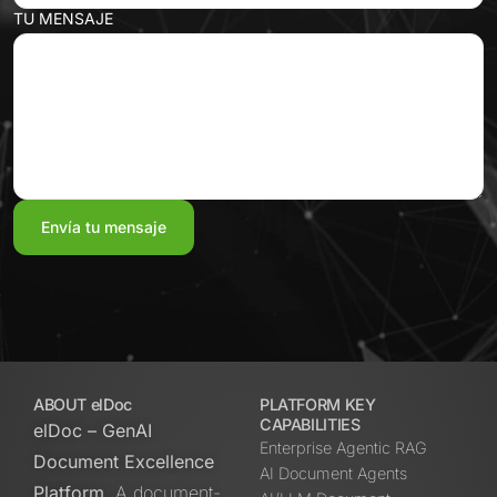
TU MENSAJE
ABOUT elDoc
PLATFORM KEY
CAPABILITIES
elDoc – GenAI
Enterprise Agentic RAG
Document Excellence
AI Document Agents
Platform.
A document-