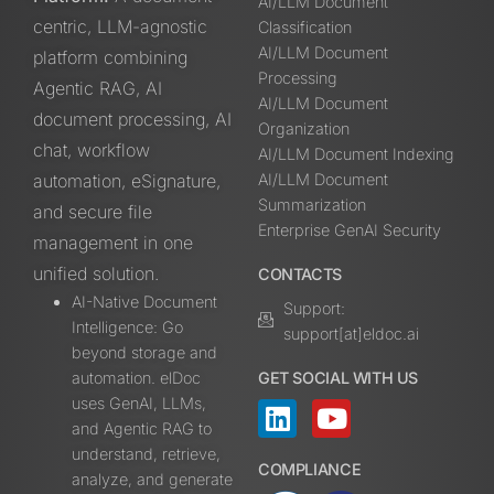
AI/LLM Document
centric, LLM-agnostic
Classification
AI/LLM Document
platform combining
Processing
Agentic RAG, AI
AI/LLM Document
document processing, AI
Organization
chat, workflow
AI/LLM Document Indexing
automation, eSignature,
AI/LLM Document
Summarization
and secure file
Enterprise GenAI Security
management in one
unified solution.
CONTACTS
AI-Native Document
Support:
Intelligence: Go
support[at]eldoc.ai
beyond storage and
automation. elDoc
GET SOCIAL WITH US
uses GenAI, LLMs,
and Agentic RAG to
understand, retrieve,
COMPLIANCE
analyze, and generate