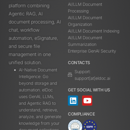
AI/LLM Document
platform combining
Processing
Agentic RAG, AI
AI/LLM Document
document processing, AI
Organization
chat, workflow
AI/LLM Document Indexing
automation, eSignature,
AI/LLM Document
Summarization
and secure file
Enterprise GenAI Security
management in one
unified solution.
CONTACTS
AI-Native Document
Support:
Intelligence: Go
support[at]eldoc.ai
beyond storage and
automation. elDoc
GET SOCIAL WITH US
uses GenAI, LLMs,
and Agentic RAG to
understand, retrieve,
COMPLIANCE
analyze, and generate
knowledge from your
document collections.