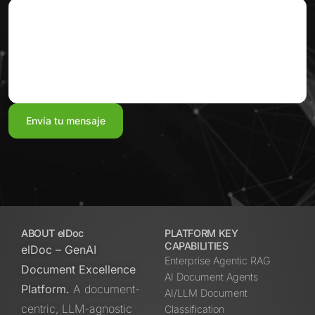
ABOUT elDoc
PLATFORM KEY
CAPABILITIES
elDoc – GenAI
Enterprise Agentic RAG
Document Excellence
AI Document Agents
Platform.
A document-
AI/LLM Document
centric, LLM-agnostic
Classification