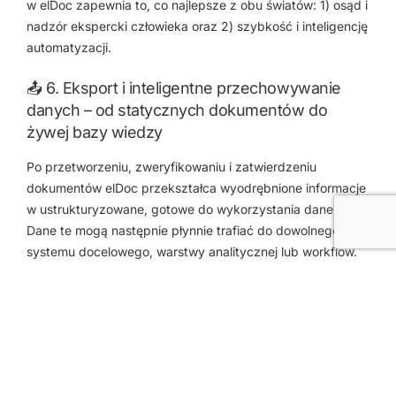
w elDoc zapewnia to, co najlepsze z obu światów: 1) osąd i
nadzór ekspercki człowieka oraz 2) szybkość i inteligencję
automatyzacji.
📤 6. Eksport i inteligentne przechowywanie
danych – od statycznych dokumentów do
żywej bazy wiedzy
Po przetworzeniu, zweryfikowaniu i zatwierdzeniu
dokumentów elDoc przekształca wyodrębnione informacje
w ustrukturyzowane, gotowe do wykorzystania dane.
Dane te mogą następnie płynnie trafiać do dowolnego
systemu docelowego, warstwy analitycznej lub workflow.
Za pomocą jednego kliknięcia lub automatycznego
wyzwalacza procesu elDoc umożliwia natychmiastowy
eksport w wielu formatach, takich jak CSV, JSON czy
Excel, albo poprzez integrację API z istniejącymi
systemami, niezależnie od tego, czy jest to ERP, CRM,
system księgowy czy hurtownia danych. Oznacza to, że