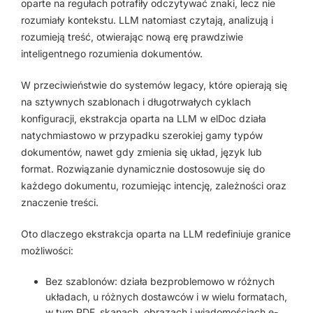
oparte na regułach potrafiły odczytywać znaki, lecz nie
rozumiały kontekstu. LLM natomiast czytają, analizują i
rozumieją treść, otwierając nową erę prawdziwie
inteligentnego rozumienia dokumentów.
W przeciwieństwie do systemów legacy, które opierają się
na sztywnych szablonach i długotrwałych cyklach
konfiguracji, ekstrakcja oparta na LLM w elDoc działa
natychmiastowo w przypadku szerokiej gamy typów
dokumentów, nawet gdy zmienia się układ, język lub
format. Rozwiązanie dynamicznie dostosowuje się do
każdego dokumentu, rozumiejąc intencję, zależności oraz
znaczenie treści.
Oto dlaczego ekstrakcja oparta na LLM redefiniuje granice
możliwości:
Bez szablonów: działa bezproblemowo w różnych
układach, u różnych dostawców i w wielu formatach,
w tym PDF, skanach, obrazach i wiadomościach e-