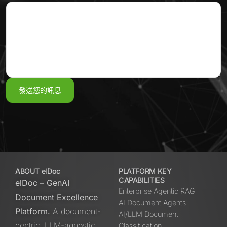
ABOUT elDoc
PLATFORM KEY
CAPABILITIES
elDoc – GenAI
Enterprise Agentic RAG
Document Excellence
AI Document Agents
Platform.
A document-
AI/LLM Document
centric, LLM-agnostic
Classification