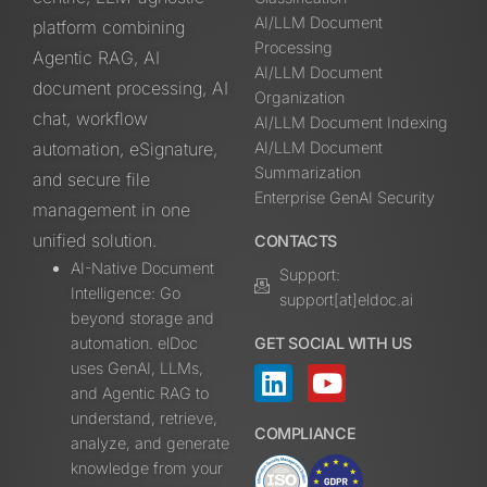
AI/LLM Document
platform combining
Processing
Agentic RAG, AI
AI/LLM Document
document processing, AI
Organization
chat, workflow
AI/LLM Document Indexing
automation, eSignature,
AI/LLM Document
Summarization
and secure file
Enterprise GenAI Security
management in one
unified solution.
CONTACTS
AI-Native Document
Support:
Intelligence: Go
support[at]eldoc.ai
beyond storage and
automation. elDoc
GET SOCIAL WITH US
uses GenAI, LLMs,
and Agentic RAG to
understand, retrieve,
COMPLIANCE
analyze, and generate
knowledge from your