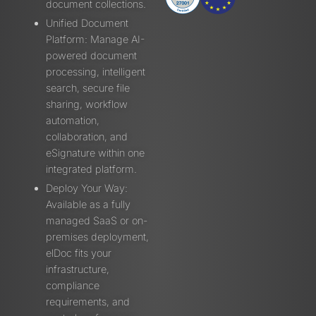
document collections.
Unified Document
Platform: Manage AI-
powered document
processing, intelligent
search, secure file
sharing, workflow
automation,
collaboration, and
eSignature within one
integrated platform.
Deploy Your Way:
Available as a fully
managed SaaS or on-
premises deployment,
elDoc fits your
infrastructure,
compliance
requirements, and