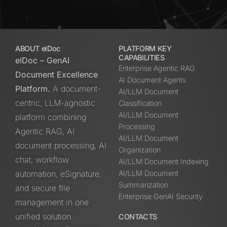
ABOUT elDoc
PLATFORM KEY
CAPABILITIES
elDoc – GenAI
Enterprise Agentic RAG
Document Excellence
AI Document Agents
Platform.
A document-
AI/LLM Document
centric, LLM-agnostic
Classification
AI/LLM Document
platform combining
Processing
Agentic RAG, AI
AI/LLM Document
document processing, AI
Organization
chat, workflow
AI/LLM Document Indexing
automation, eSignature,
AI/LLM Document
Summarization
and secure file
Enterprise GenAI Security
management in one
unified solution.
CONTACTS