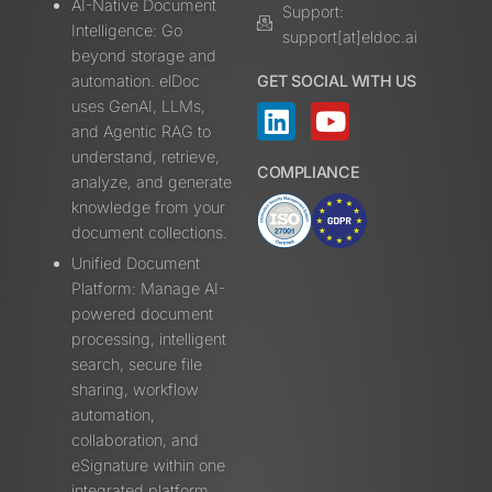
AI-Native Document
Support:
Intelligence: Go
support[at]eldoc.ai
beyond storage and
automation. elDoc
GET SOCIAL WITH US
uses GenAI, LLMs,
and Agentic RAG to
understand, retrieve,
COMPLIANCE
analyze, and generate
knowledge from your
document collections.
Unified Document
Platform: Manage AI-
powered document
processing, intelligent
search, secure file
sharing, workflow
automation,
collaboration, and
eSignature within one
integrated platform.