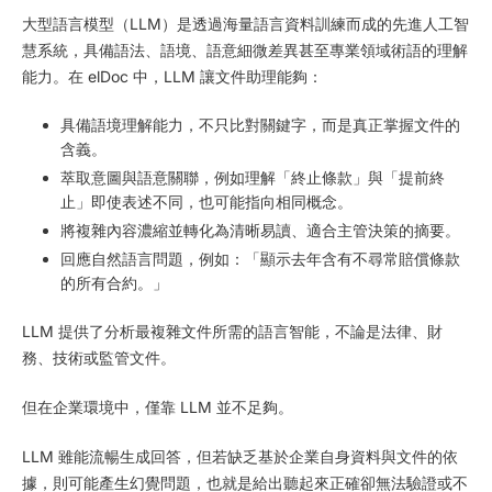
大型語言模型（LLM）是透過海量語言資料訓練而成的先進人工智
慧系統，具備語法、語境、語意細微差異甚至專業領域術語的理解
能力。在 elDoc 中，LLM 讓文件助理能夠：
具備語境理解能力，不只比對關鍵字，而是真正掌握文件的
含義。
萃取意圖與語意關聯，例如理解「終止條款」與「提前終
止」即使表述不同，也可能指向相同概念。
將複雜內容濃縮並轉化為清晰易讀、適合主管決策的摘要。
回應自然語言問題，例如：「顯示去年含有不尋常賠償條款
的所有合約。」
LLM 提供了分析最複雜文件所需的語言智能，不論是法律、財
務、技術或監管文件。
但在企業環境中，僅靠 LLM 並不足夠。
LLM 雖能流暢生成回答，但若缺乏基於企業自身資料與文件的依
據，則可能產生幻覺問題，也就是給出聽起來正確卻無法驗證或不