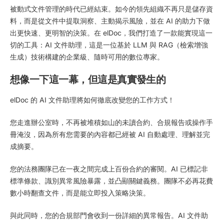
被動式文件管理的時代已經結束。如今的領先組織不再只是儲存資
料，而是從文件中提取洞察、主動揭示風險，並在 AI 的助力下做
出更快速、更明智的決策。在 elDoc，我們打造了一款能實現這一
切的工具：AI 文件助理，這是一位基於 LLM 與 RAG（檢索增強
生成）技術構建的企業級、隨時可用的數位專家。
想像一下這一幕，但這是真實發生的
elDoc 的 AI 文件助理將如何徹底改變您的工作方式！
您走進辦公室時，不再被堆積如山的未讀合約、合規報告或操作手
冊淹沒，因為所有您需要的內容都已經被 AI 自動處理、理解並完
成摘要。
您的法務團隊已在一夜之間完成上百份合約的審閱。AI 已標記非
標準條款、識別異常風險暴露，並凸顯關鍵義務。團隊不必再花費
數小時翻查文件，而是能立即投入策略決策。
與此同時，您的合規部門會收到一份詳細的異常報告。AI 文件助