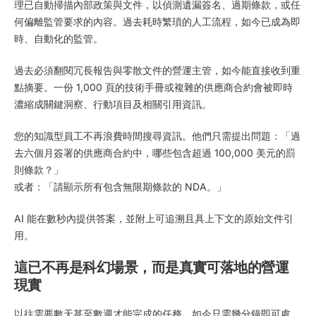
理已自動掃描內部政策與文件，以偵測遺漏簽名、過期條款，或任
何偏離監管要求的內容。過去耗時繁瑣的人工流程，如今已成為即
時、自動化的監管。
過去必須翻閱冗長報告與零散文件的營運主管，如今能直接收到重
點摘要。一份 1,000 頁的技術手冊或複雜的供應商合約會被即時
濃縮成關鍵洞察、行動項目及相關引用資訊。
您的知識型員工不再浪費時間搜尋資訊。他們只需提出問題：「過
去六個月簽署的供應商合約中，哪些包含超過 100,000 美元的罰
則條款？」
或者：「請顯示所有包含無限期條款的 NDA。」
AI 能在數秒內提供答案，並附上可追溯且具上下文的原始文件引
用。
這已不再是科幻場景，而是真實可落地的營運
現實
以往需要數天甚至數週才能完成的任務，如今只需幾分鐘即可處