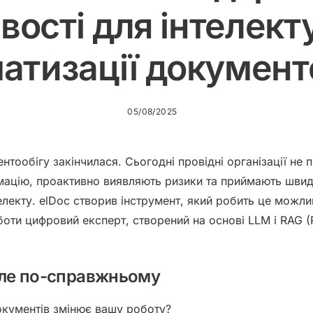
ості для інтелект
атизації документ
05/08/2025
тообігу закінчилася. Сьогодні провідні організації не п
ацію, проактивно виявляють ризики та приймають швид
лекту. elDoc створив інструмент, який робить це можл
боти цифровий експерт, створений на основі
LLM
і
RAG
(
 але по-справжньому
документів змінює вашу роботу?