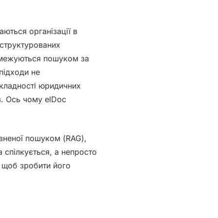
аються організації в
еструктурованих
обмежуються пошуком за
підходи не
складності юридичних
в. Ось чому elDoc
овненої пошуком (RAG
),
а спілкується, а не
просто
 щоб зробити його