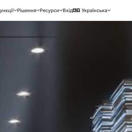
Вхід
ункції
Рішення
Ресурси
Українська