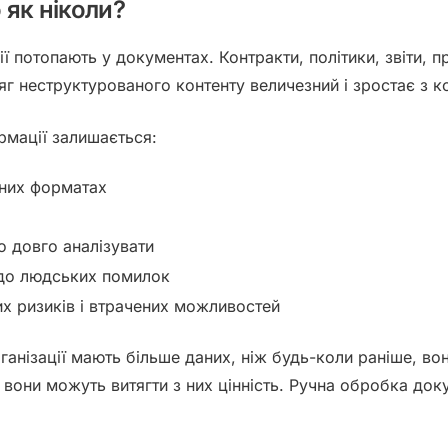
як ніколи?
ції потопають
у документах
. Контракти, політики, звіти, 
сяг неструктурованого контенту величезний і зростає з 
ормації залишається:
них форматах
о довго аналізувати
 до людських помилок
х ризиків і втрачених можливостей
анізації мають більше даних, ніж будь-коли раніше, во
 вони можуть витягти з них цінність. Ручна обробка док