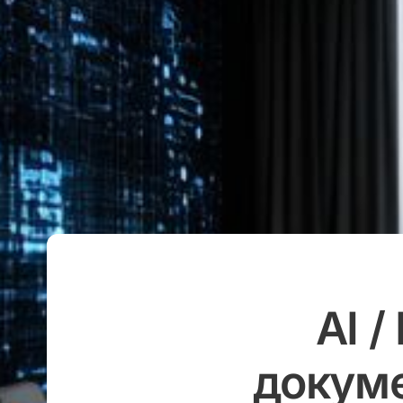
AI /
докуме