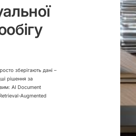
уальної
ообігу
росто зберігають дані –
ші рішення за
ивим:
AI Document
Retrieval-Augmented