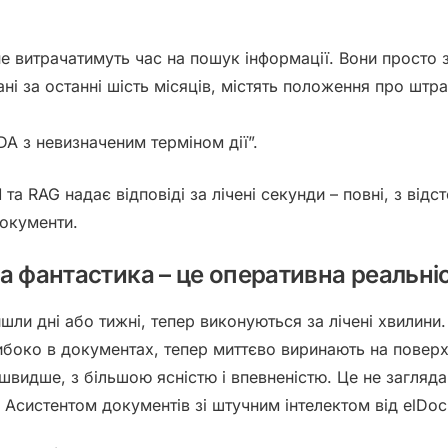
е витрачатимуть час на пошук інформації. Вони просто з
ні за останні шість місяців, містять положення про штра
DA з невизначеним терміном дії”.
та RAG надає відповіді за лічені секунди – повні, з ві
документи.
а фантастика – це оперативна реальні
йшли дні або тижні, тепер виконуються за лічені хвилини.
глибоко в документах, тепер миттєво виринають на повер
видше, з більшою ясністю і впевненістю. Це не загляда
 Асистентом документів зі штучним інтелектом від elDoc