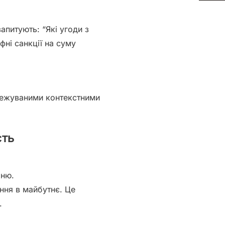
апитують: “Які угоди з
фні санкції на суму
дстежуваними контекстними
сть
хню.
ння в майбутнє. Це
.