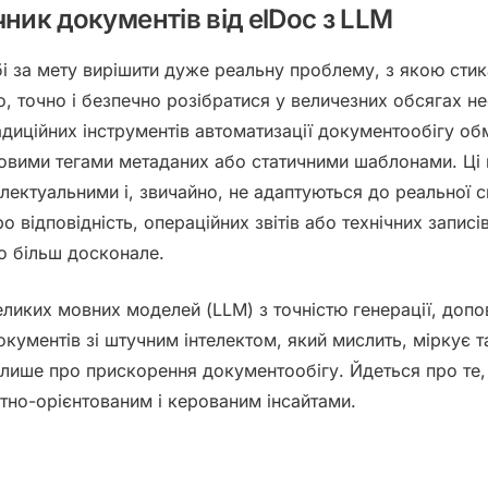
чник документів від elDoc з LLM
і за мету вирішити дуже реальну проблему, з якою стик
, точно і безпечно розібратися у величезних обсягах н
радиційних інструментів автоматизації документообігу 
вими тегами метаданих або статичними шаблонами. Ці 
електуальними і, звичайно, не адаптуються до реальної 
о відповідність, операційних звітів або технічних записі
о більш досконале.
еликих мовних моделей (LLM)
з точністю
генерації, доп
окументів зі штучним інтелектом, який
мислить, міркує т
 лише про прискорення документообігу. Йдеться про те,
стно-орієнтованим і керованим інсайтами
.