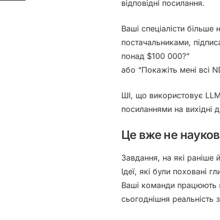
відповідні посилання.
Ваші
спеціалісти
більше н
постачальниками, підписа
понад $100 000?”
або “Покажіть мені всі N
ШІ, що використовує LLM 
посиланнями на вихідні 
Це вже не науков
Завдання, на які раніше 
Ідеї, які були поховані 
Ваші команди працюють ш
сьогоднішня реальність
з