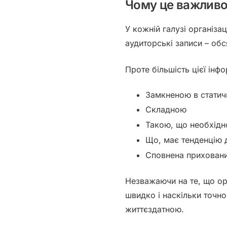
Чому це важливо 
У кожній галузі організа
аудиторські записи – об
Проте більшість цієї інф
Замкненою в статич
Складною
Такою, що необхідн
Що, має тенденцію
Сповнена приховани
Незважаючи на те, що орг
швидко і наскільки точно
життєздатною.