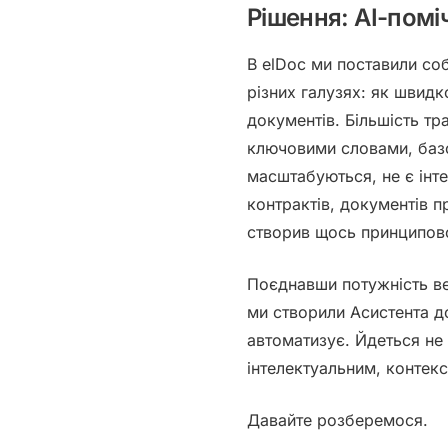
Рішення: АІ-помі
В elDoc ми поставили соб
різних галузях:
як швидко
документів
. Більшість т
ключовими словами, базо
масштабуються, не є інт
контрактів, документів пр
створив щось принципов
Поєднавши потужність
в
ми створили Асистента д
автоматизує. Йдеться не
інтелектуальним, контек
Давайте розберемося.