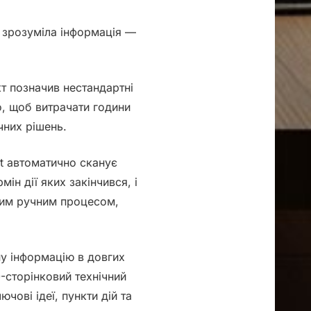
а, зрозуміла інформація —
кт позначив нестандартні
о, щоб витрачати години
чних рішень.
nt автоматично сканує
ін дії яких закінчився, і
тким ручним процесом,
ну інформацію в довгих
-сторінковий технічний
ові ідеї, пункти дій та