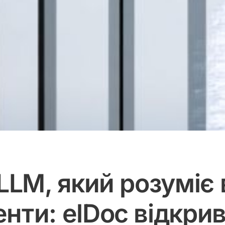
 LLM, який розуміє
нти: elDoc відкрив