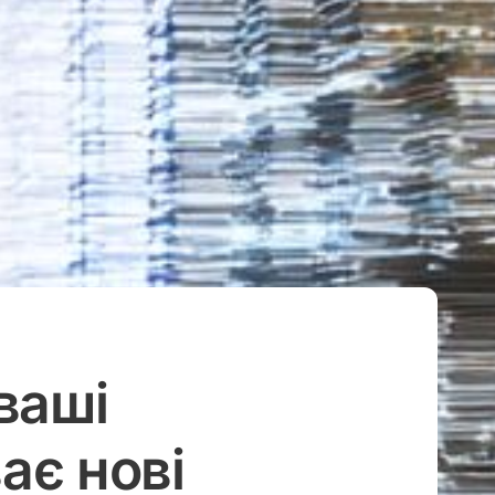
 ваші
ає нові