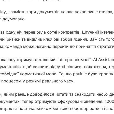
фісу, і замість гори документів на вас чекає лише стисл
підсумовано.
за одну ніч перевірила сотні контрактів. Штучний інтеле
ні ризики та виділив ключові зобов’язання. Замість тог
ша команда може негайно перейти до прийняття стратегі
мплаєнсу
отримує детальний звіт про аномалії. AI Assista
ументацію, щоб виявити відсутні підписи, положення, терм
необхідної нормативної мови. Те, що раніше було кропі
 процесом у режимі реального часу.
и
, яким раніше доводилося читати та знаходити необхід
документах, тепер отримують сфокусовані зведення. 1000
нтракт з постачальником миттєво перетворюється на ключ