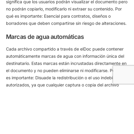
significa que los usuarios podrán visualizar el documento pero
no podrán copiarlo, modificarlo ni extraer su contenido.
Por
qué es importante:
Esencial para contratos, diseños o
borradores que deben compartirse sin riesgo de alteraciones.
Marcas de agua automáticas
Cada archivo compartido a través de elDoc puede contener
automáticamente marcas de agua con información única del
destinatario. Estas marcas están incrustadas directamente en
el documento y no pueden eliminarse ni modificarse.
Por qué
es importante:
Disuade la redistribución o el uso indebido no
autorizados, ya que cualquier captura o copia del archivo
puede rastrearse claramente hasta el usuario original—
creando un fuerte elemento disuasorio frente a filtraciones.
Registro de auditoría integrado
elDoc registra cada interacción con el archivo compartido,
incluyendo: