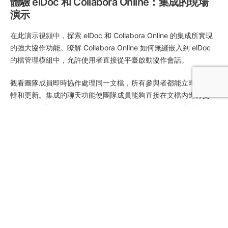
體驗 elDoc 和 Collabora Online：集成的現場
演示
在此演示視頻中，探索 elDoc 和 Collabora Online 的集成所實現
的強大協作功能。瞭解 Collabora Online 如何無縫嵌入到 elDoc
的檔管理模組中，允許使用者直接從平臺啟動協作會話。
觀看團隊成員即時協作處理同一文檔，所有參與者都能立即看到編
輯和更新。集成的聊天功能使團隊成員能夠直接在文檔內進行交
流，無需外部消息傳遞工具即可促進順暢高效的交流。此功能不僅
支援有凝聚力的團隊合作，還可以通過消除延遲和溝通不暢來提高
生產力。
親身體驗您的團隊如何輕鬆協作 – 在統一的工作區中編輯、討論和
完成文檔。elDoc 和 Collabora Online 的整合使您的團隊能夠通過
先進的集成平台簡化文檔管理、簡化工作流程並提高效率。