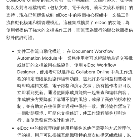
制以及對各種檔格式（包括文本、電子表格、演示文稿和繪圖）的
支持，現在已無縫集成到 elDoc 中的兩個核心模組中：文檔工作
流自動化模組和檔管理模組。這種集成擴展了 elDoc 的功能，為
使用者提供了強大的文檔協作工具，而無需為流行的辦公軟體提供
額外的許可證。
文件工作流自動化模組：
在 Document Workflow
Automation Module 中，業務使用者可以輕鬆地為送交審批
或修訂的文檔啟用在線協作。使用 elDoc Workflow
Designer，使用者可以選擇在 Collabora Online 中為工作流
程的特定階段啟動協作編輯功能。這允許多個利益相關者同
時即時編輯文檔、電子錶格和演示文稿，所有協作者都可以
立即看到更新。通過使團隊成員能夠一起審查和編輯內容，
集成解決方案降低了溝通不暢的風險，確保了高效的版本控
制，並有助於在整個審查過程中保持一致。實時協作營造了
一個動態環境，可簡化文檔修訂，使工作流程能夠順利進
行，並使業務運營按計劃進行。
elDoc 中的
檔管理模組
使用戶能夠以他們需要的方式管理他
們的檔。用戶可以根據其組織獨特的層次結構來組織檔，以