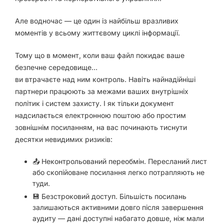
Але водночас — це один із найбільш вразливих
моментів у всьому життєвому циклі інформації.
Тому що в момент, коли ваш файл покидає ваше
безпечне середовище…
ви втрачаєте над ним контроль. Навіть найнадійніші
партнери працюють за межами ваших внутрішніх
політик і систем захисту. І як тільки документ
надсилається електронною поштою або простим
зовнішнім посиланням, на вас починають тиснути
десятки невидимих ризиків:
📤 Неконтрольований переобмін. Пересланий лист
або скопійоване посилання легко потрапляють не
туди.
💾 Безстроковий доступ. Більшість посилань
залишаються активними довго після завершення
аудиту — дані доступні набагато довше, ніж мали