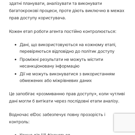
здатні планувати, аналізувати та виконувати
багатокрокові процеси, проте діють виключно в межах
прав доступу користувача.
Кожен етап роботи агента постійно контролюється:
Дані, що використовуються на кожному етапі,
перевіряються відповідно до політик доступу
Проміжні результати не можуть містити
несанкціоновану інформацію
Дії не можуть виконуватися з використанням
обмежених або міжрівневих даних
Це запобігає «розмиванню прав доступу», коли чутливі
дані могли б витікати через послідовні етапи аналізу.
Водночас elDoc забезпечує повну прозорість і
контроль:
Кожна дія ШІ фіксується