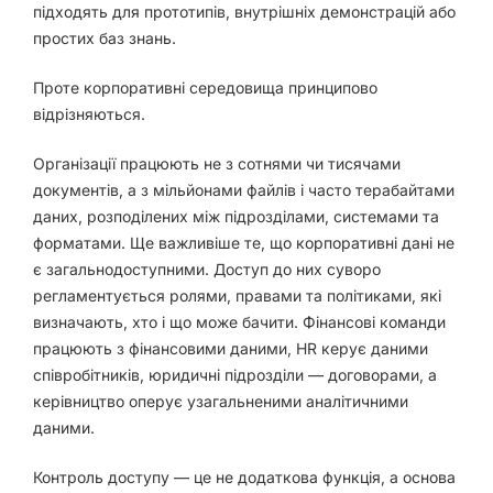
підходять для прототипів, внутрішніх демонстрацій або
простих баз знань.
Проте корпоративні середовища принципово
відрізняються.
Організації працюють не з сотнями чи тисячами
документів, а з мільйонами файлів і часто терабайтами
даних, розподілених між підрозділами, системами та
форматами. Ще важливіше те, що корпоративні дані не
є загальнодоступними. Доступ до них суворо
регламентується ролями, правами та політиками, які
визначають, хто і що може бачити. Фінансові команди
працюють з фінансовими даними, HR керує даними
співробітників, юридичні підрозділи — договорами, а
керівництво оперує узагальненими аналітичними
даними.
Контроль доступу — це не додаткова функція, а основа