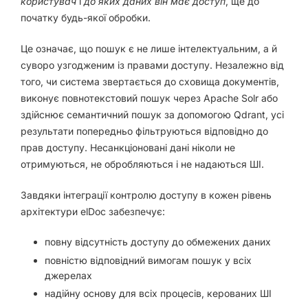
користувач
і
до яких даних він має доступ
, ще до
початку будь-якої обробки.
Це означає, що пошук є не лише інтелектуальним, а й
суворо узгодженим із правами доступу. Незалежно від
того, чи система звертається до сховища документів,
виконує повнотекстовий пошук через Apache Solr або
здійснює семантичний пошук за допомогою Qdrant, усі
результати попередньо фільтруються відповідно до
прав доступу. Несанкціоновані дані ніколи не
отримуються, не обробляються і не надаються ШІ.
Завдяки інтеграції контролю доступу в кожен рівень
архітектури elDoc забезпечує:
повну відсутність доступу до обмежених даних
повністю відповідний вимогам пошук у всіх
джерелах
надійну основу для всіх процесів, керованих ШІ