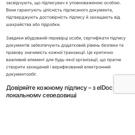
засвідчують, що підписувач є уповноваженою особою.
Вони гарантують цілісність підписаного документа,
підтверджують достовірність підпису й захищають від
шахрайства або підробки.
Завдяки вбудованій перевірці особи, сертифікати підпису
документів забезпечують додатковий рівень безпеки та
правову значимість кожної транзакції. Це критично
важливий елемент для будь-якої організації, що прагне
створити захищений і верифікований електронний
документообіг.
Довіряйте кожному підпису – з elDoc у
локальному середовищі
Локальне впровадження платформи електронного підпису
elDoc забезпечує повний контроль над усіма процесами
цифрового підпису – з максимальним рівнем безпеки,
відповідності нормам і захистом даних. Завдяки підтримці