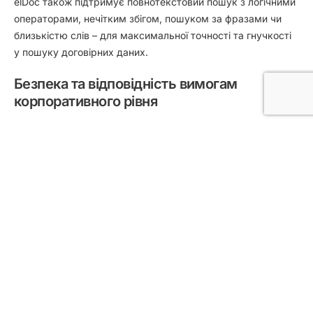
elDoc також підтримує повнотекстовий пошук з логічними
операторами, нечітким збігом, пошуком за фразами чи
близькістю слів – для максимальної точності та гнучкості
у пошуку договірних даних.
Безпека та відповідність вимогам
корпоративного рівня
Безпека даних лежить в основі elDoc. Рольовий контроль
доступу, повні аудиторські журнали, двофакторна
автентифікація та шифрування даних під час зберігання і
передачі забезпечують надійний захист конфіденційної
договірної інформації та дотримання нормативних вимог.
Крім того, elDoc підтримує розгортання
з високою
доступністю
, посилюючи
безперервність бізнесу
вашої
організації за рахунок мінімізації простоїв і підтримуючи
безперебійний доступ до критично важливих контрактних
даних.
Бажаєте дізнатися, як elDoc може покращити управління