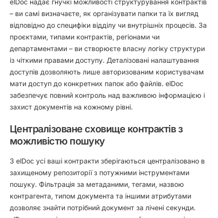
elDoc надає гнучкі можливості структурування контрактів
– ви самі визначаєте, як організувати папки та їх вигляд
відповідно до специфіки відділу чи внутрішніх процесів. За
проєктами, типами контрактів, регіонами чи
департаментами – ви створюєте власну логіку структури
із чіткими правами доступу. Деталізовані налаштування
доступів дозволяють лише авторизованим користувачам
мати доступ до конкретних папок або файлів. elDoc
забезпечує повний контроль над важливою інформацією і
захист документів на кожному рівні.
Централізоване сховище контрактів з
можливістю пошуку
З elDoc усі ваші контракти зберігаються централізовано в
захищеному репозиторії з потужними інструментами
пошуку. Фільтрація за метаданими, тегами, назвою
контрагента, типом документа та іншими атрибутами
дозволяє знайти потрібний документ за лічені секунди.