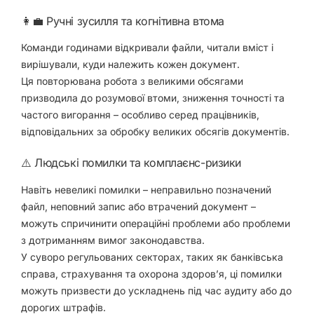
👩‍💼 Ручні зусилля та когнітивна втома
Команди годинами відкривали файли, читали вміст і
вирішували, куди належить кожен документ.
Ця повторювана робота з великими обсягами
призводила до
розумової втоми, зниження точності
та
частого вигорання – особливо серед працівників,
відповідальних за обробку великих обсягів документів.
⚠️ Людські помилки та комплаєнс-ризики
Навіть невеликі помилки – неправильно позначений
файл, неповний запис або втрачений документ –
можуть спричинити
операційні проблеми або проблеми
з дотриманням вимог законодавства.
У суворо регульованих секторах, таких як
банківська
справа, страхування та охорона здоров’я
, ці помилки
можуть призвести до
ускладнень під час аудиту або до
дорогих штрафів
.