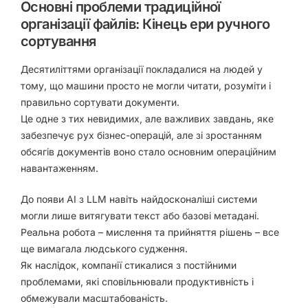
Основні проблеми традиційної
організації файлів: Кінець ери ручного
сортування
Десятиліттями організації покладалися на людей у
тому, що машини просто не могли
читати, розуміти і
правильно сортувати документи
.
Це одне з тих невидимих, але важливих завдань, яке
забезпечує рух бізнес-операцій, але зі зростанням
обсягів документів воно стало
основним операційним
навантаженням
.
До появи AI з LLM навіть найдосконаліші системи
могли лише витягувати текст або базові метадані.
Реальна робота –
мислення та прийняття рішень
– все
ще вимагала людського судження.
Як наслідок, компанії стикалися з постійними
проблемами, які сповільнювали продуктивність і
обмежували масштабованість.