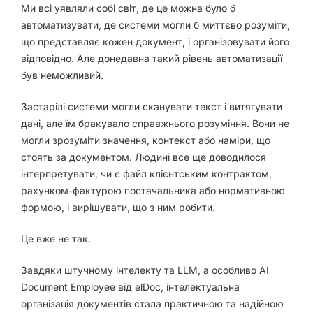
Ми всі уявляли собі світ, де це можна було б
автоматизувати, де системи могли б миттєво розуміти,
що представляє кожен документ, і організовувати його
відповідно. Але донедавна такий рівень автоматизації
був неможливий.
Застарілі системи могли сканувати текст і витягувати
дані, але їм
бракувало справжнього розуміння
. Вони не
могли зрозуміти
значення, контекст або наміри
, що
стоять за документом. Людині все ще доводилося
інтерпретувати, чи є файл клієнтським контрактом,
рахунком-фактурою постачальника або нормативною
формою, і вирішувати, що з ним робити.
Це вже не так.
Завдяки
штучному інтелекту
та LLM, а особливо
AI
Document Employee
від elDoc, інтелектуальна
організація документів стала практичною та надійною