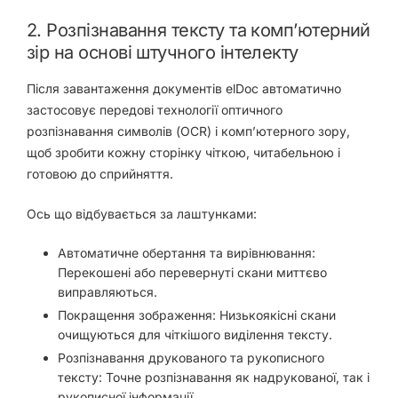
2. Розпізнавання тексту та комп’ютерний
зір на основі штучного інтелекту
Після завантаження документів elDoc автоматично
застосовує передові технології
оптичного
розпізнавання символів (OCR)
і
комп’ютерного зору
,
щоб зробити кожну сторінку чіткою, читабельною і
готовою до сприйняття.
Ось що відбувається за лаштунками:
Автоматичне обертання та вирівнювання:
Перекошені або перевернуті скани миттєво
виправляються.
Покращення зображення:
Низькоякісні скани
очищуються для чіткішого виділення тексту.
Розпізнавання друкованого та рукописного
тексту:
Точне розпізнавання як надрукованої, так і
рукописної інформації.