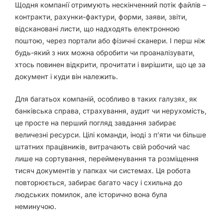
Щодня компанії отримують нескінченний потік файлів –
контракти, рахунки-фактури, форми, заяви, звіти,
відскановані листи, що надходять електронною
поштою, через портали або фізичні сканери. І перш ніж
будь-який з них можна обробити чи проаналізувати,
хтось повинен відкрити, прочитати і вирішити,
що це
за
документ
і
куди він належить
.
Для багатьох компаній, особливо в таких галузях, як
банківська справа, страхування, аудит чи нерухомість,
це просте на перший погляд завдання забирає
величезні ресурси. Цілі команди, іноді
з п’яти чи більше
штатних працівників
, витрачають свій робочий час
лише на сортування, перейменування та розміщення
тисяч документів у папках чи системах. Ця робота
повторюється, забирає багато часу і схильна до
людських помилок, але історично вона була
неминучою.