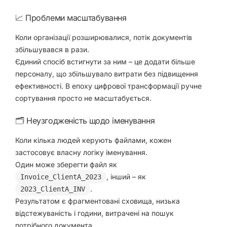
📈 Проблеми масштабування
Коли організації розширювалися, потік документів
збільшувався в рази.
Єдиний спосіб встигнути за ним – це
додати більше
персоналу
, що збільшувало витрати без підвищення
ефективності. В епоху цифрової трансформації ручне
сортування просто
не масштабується
.
🗂️ Неузгодженість щодо іменування
Коли кілька людей керують файлами, кожен
застосовує власну логіку іменування.
Один може зберегти файл як
, інший – як
Invoice_ClientA_2023
.
2023_ClientA_INV
Результатом є
фрагментовані сховища
, низька
відстежуваність і години, витрачені на пошук
потрібного документа.