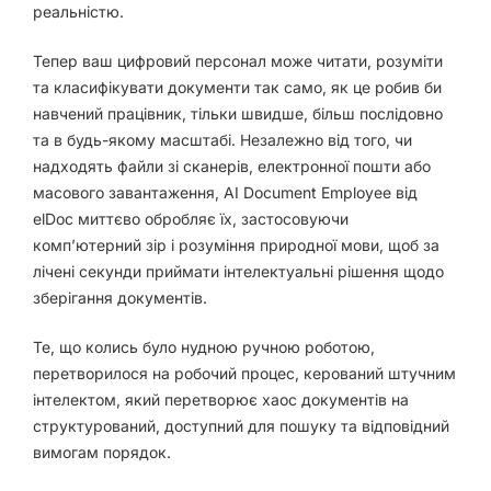
реальністю.
Тепер ваш цифровий персонал може читати, розуміти
та класифікувати документи так само, як це робив би
навчений працівник, тільки швидше, більш послідовно
та в будь-якому масштабі. Незалежно від того, чи
надходять файли зі сканерів, електронної пошти або
масового завантаження, AI Document Employee від
elDoc миттєво обробляє їх, застосовуючи
комп’ютерний зір і розуміння природної мови
, щоб за
лічені секунди приймати інтелектуальні рішення щодо
зберігання документів.
Те, що колись було нудною ручною роботою,
перетворилося на
робочий процес, керований
штучним
інтелектом, який перетворює хаос документів на
структурований, доступний для пошуку та відповідний
вимогам порядок.