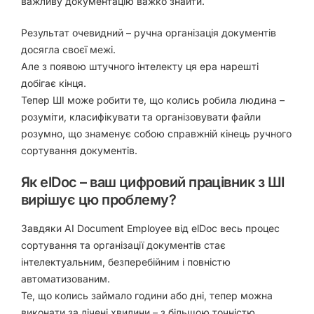
важливу документацію важко знайти.
Результат очевидний –
ручна організація документів
досягла своєї межі
.
Але з появою штучного
інтелекту
ця ера нарешті
добігає кінця.
Тепер ШІ може робити те, що колись робила людина –
розуміти, класифікувати та організовувати файли
розумно
, що знаменує собою справжній
кінець ручного
сортування документів
.
Як elDoc – ваш цифровий працівник з ШІ
вирішує цю проблему?
Завдяки
AI Document Employee від elDoc
весь процес
сортування та організації документів стає
інтелектуальним, безперебійним і повністю
автоматизованим
.
Те, що колись займало години або дні, тепер можна
виконати за лічені хвилини – з більшою точністю,