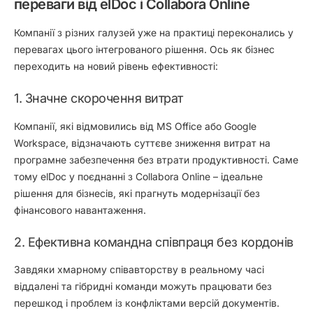
переваги від elDoc і Collabora Online
Компанії з різних галузей уже на практиці переконались у
перевагах цього інтегрованого рішення. Ось як бізнес
переходить на новий рівень ефективності:
1. Значне скорочення витрат
Компанії, які відмовились від MS Office або Google
Workspace, відзначають суттєве зниження витрат на
програмне забезпечення без втрати продуктивності. Саме
тому elDoc у поєднанні з Collabora Online – ідеальне
рішення для бізнесів, які прагнуть модернізації без
фінансового навантаження.
2. Ефективна командна співпраця без кордонів
Завдяки хмарному співавторству в реальному часі
віддалені та гібридні команди можуть працювати без
перешкод і проблем із конфліктами версій документів.