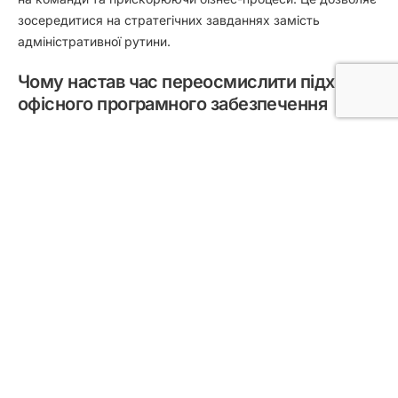
зосередитися на стратегічних завданнях замість
адміністративної рутини.
Чому настав час переосмислити підхід до
офісного програмного забезпечення
Обираючи elDoc із Collabora Online, ви не просто
замінюєте MS Office – ви впроваджуєте розумніший,
гнучкий і надійний підхід до управління документами.
Перехід на цю платформу дозволяє:
Скоротити витрати на ПЗ без втрати важливих
функцій офісного пакету.
Покращити співпрацю в командах завдяки
редагуванню в реальному часі.
Забезпечити найвищий рівень безпеки з
корпоративним контролем і відповідністю.
Автоматизувати робочі процеси за допомогою ШІ та
розумних сценаріїв обробки документів.